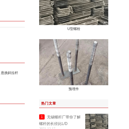
U型螺栓
 悬挑斜拉杆
预埋件
热门文章
无锡螺杆厂带你了解
1
螺杆的长径比L/D
2021-12-17