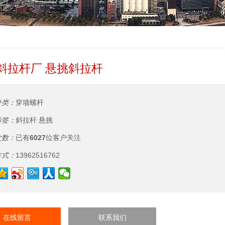
斜拉杆厂 悬挑斜拉杆
分类：
穿墙螺杆
标签：
斜拉杆
悬挑
次数：
已有
6027
位客户关注
方式：
13962516762
在线留言
联系我们