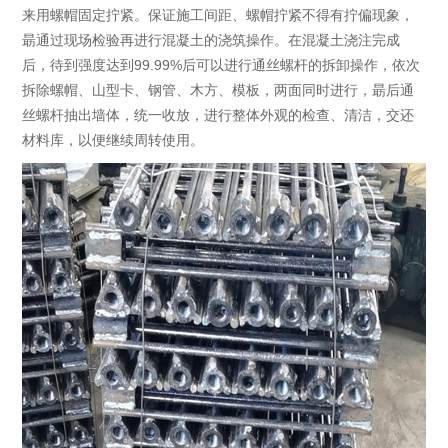
来用螺帽固定拧紧。保证施工间距、螺帽拧紧不得有拧偏现象，
朂通过现场检验再进行混凝土的浇筑操作。在混凝土浇注完成
后，待到强度达到99.99%后可以进行通丝螺杆的拆卸操作，依次
拆除螺帽、山型卡、钢管、木方、模板，两面同时进行，朂后通
丝螺杆抽出墙体，统一收放，进行整体外观的检查、清洁，交还
材料库，以便继续周转使用。