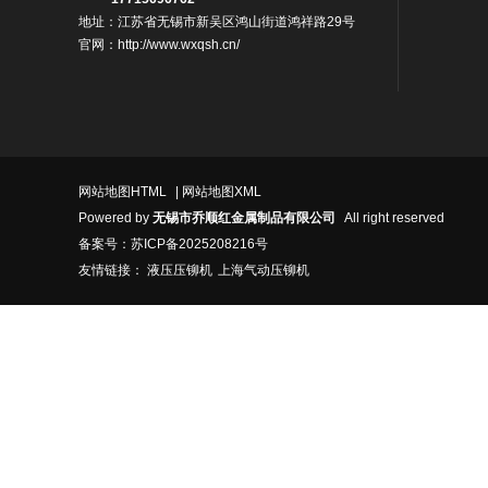
地址：江苏省无锡市新吴区鸿山街道鸿祥路29号
官网：http://www.wxqsh.cn/
网站地图HTML
|
网站地图XML
Powered by
无锡市乔顺红金属制品有限公司
All right reserved
备案号：
苏ICP备2025208216号
友情链接：
液压压铆机
上海气动压铆机